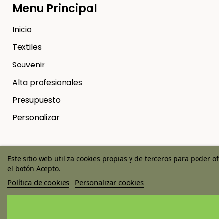
Menu Principal
Inicio
Textiles
Souvenir
Alta profesionales
Presupuesto
Personalizar
Este sitio web utiliza cookies propias y de terceros para poder o
Copyright © 2025 Ticab - Hecho en el Rocio | Diseño web
el botón Acepto.
Onlinehuelva®
Política de cookies
Personalizar cookies