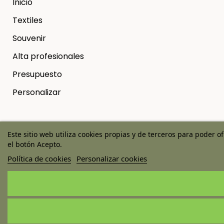
Inicio
Textiles
Souvenir
Alta profesionales
Presupuesto
Personalizar
Este sitio web utiliza cookies propias y de terceros para poder o
Copyright © 2025 Ticab - Hecho en el Rocio | Diseño web
el botón Acepto.
Onlinehuelva®
Política de cookies
Personalizar cookies