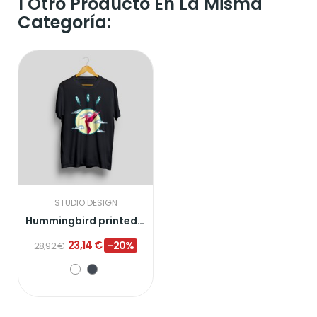
1 Otro Producto En La Misma
Categoría:
STUDIO DESIGN
Hummingbird printed t-shirt
23,14 €
-20%
28,92 €