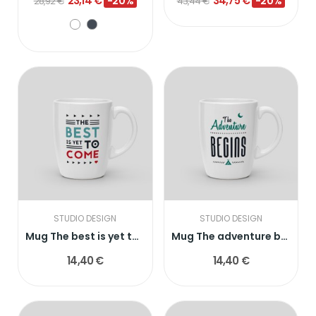
23,14 €
34,75 €
-20%
-20%
28,92 €
43,44 €
STUDIO DESIGN
STUDIO DESIGN
Mug The best is yet to come
Mug The adventure begins
14,40 €
14,40 €