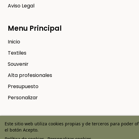
Aviso Legal
Menu Principal
Inicio
Textiles
Souvenir
Alta profesionales
Presupuesto
Personalizar
Este sitio web utiliza cookies propias y de terceros para poder o
Copyright © 2025 Ticab - Hecho en el Rocio | Diseño web
el botón Acepto.
Onlinehuelva®
Política de cookies
Personalizar cookies